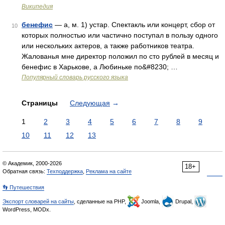
Википедия
бенефис
— а, м. 1) устар. Спектакль или концерт, сбор от
10
которых полностью или частично поступал в пользу одного
или нескольких актеров, а также работников театра.
Жалованья мне директор положил по сто рублей в месяц и
бенефис в Харькове, а Любиньке по&#8230; …
Популярный словарь русского языка
Страницы
Следующая
→
1
2
3
4
5
6
7
8
9
10
11
12
13
© Академик, 2000-2026
18+
Обратная связь:
Техподдержка
,
Реклама на сайте
👣 Путешествия
Экспорт словарей на сайты
, сделанные на PHP,
Joomla,
Drupal,
WordPress, MODx.