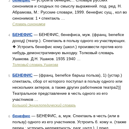
бенефис
— устроить бенефис... Словарь русских
3
синонимов и сходных по смыслу выражений. под. ред. Н.
Абрамова, М.: Русские словари, 1999. бенефис сущ., кол во
синонимов: 1 • спектакль …
Словарь синонимов
БЕНЕФИС
— БЕНЕФИС, бенефиса, муж. (франц. benefice
4
доход) (театр.). Спектакль в пользу одного из участвующих.
❖ Устроить бенефис кому (школ.) произвести против кого
нибудь демонстративную выходку. Толковый словарь
Ушакова. Д.Н. Ушаков. 1935 1940 …
Толковый словарь Ушакова
БЕНЕФИС
— (франц. benefice барыш польза), 1) (устар.)
5
спектакль, сбор от которого поступал в пользу одного или
нескольких актеров, а также других работников театра2)]
Театральное представление в честь одного из его
участников …
Большой Энциклопедический словарь
бенефис
— БЕНЕФИС, а, муж. Спектакль в честь (или в
6
пользу) одного из его участников. Устроить б. кому н. (также
перен.: устроить неприятность; разг. шутл.). | прил.