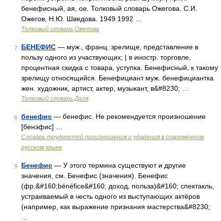
бенефисный, ая, ое. Толковый словарь Ожегова. С.И.
Ожегов, Н.Ю. Шведова. 1949 1992 …
Толковый словарь Ожегова
БЕНЕФИС
— муж., франц. зрелище, представление в
7
пользу одного из участвующих; | в иностр. торговле,
процентная скидка с товара, уступка. Бенефисный, к такому
зрелищу относящийся. Бенефициант муж. бенефициантка
жен. художник, артист, актер, музыкант, в&#8230; …
Толковый словарь Даля
бенефис
— бенефис. Не рекомендуется произношение
8
[бенэфис] …
Словарь трудностей произношения и ударения в современном
русском языке
Бенефис
— У этого термина существуют и другие
9
значения, см. Бенефис (значения). Бенефис
(фр.&#160;bénéfice&#160; доход, польза)&#160; спектакль,
устраиваемый в честь одного из выступающих актёров
(например, как выражение признания мастерства&#8230;
…