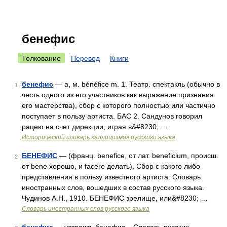
бенефис
Толкование
Перевод
Книги
бенефис
— а, м. bénéfice m. 1. Театр. спектакль (обычно в
1
честь одного из его участников как выражение признания
его мастерства), сбор с которого полностью или частично
поступает в пользу артиста. БАС 2. Сандунов говорил
рацею на счет дирекции, играя в&#8230; …
Исторический словарь галлицизмов русского языка
БЕНЕФИС
— (франц. benefice, от лат. beneficium, происш.
2
от bene хорошо, и facere делать). Сбор с какого либо
представления в пользу известного артиста. Словарь
иностранных слов, вошедших в состав русского языка.
Чудинов А.Н., 1910. БЕНЕФИС зрелище, или&#8230; …
Словарь иностранных слов русского языка